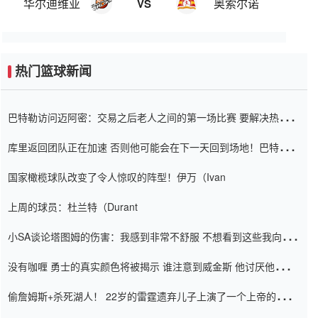
华尔迪维亚
奥索尔诺
VS
热门篮球新闻
巴特勒访问迈阿密：交易之后老人之间的第一场比赛 要解决热情的
怨恨
库里返回团队正在加速 否则他可能会在下一天回到场地！巴特勒迈
阿密的纸牌游戏引起了人们的关注
国家橄榄球队改变了令人惊叹的阵型！伊万（Ivan
上周的球员：杜兰特（Durant
小SA谈论塔图姆的伤害：我感到非常不舒服 不想看到这些我向他
道歉
没有咖喱 勇士的真实颜色将被揭示 谁注意到威金斯 他讨厌他的老
老板
偷詹姆斯+杀死湖人！ 22岁的雷霆遗弃儿子上演了一个上帝的剧
本：疯狂的反击争夺1亿元人民币的合同