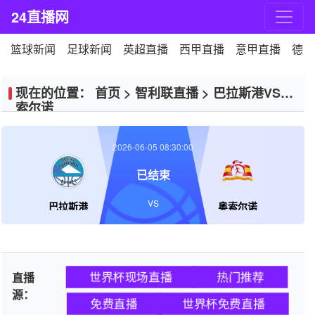
24直播网
篮球新闻
足球新闻
英超直播
西甲直播
意甲直播
德甲
现在的位置：
首页
>
智利联直播
>
巴拉斯港VS奥
索尔诺
2026-06-05 08:30:00
已结束
VS
巴拉斯港
奥索尔诺
世界杯现场直播
热门推荐
直播
源：
免费直播
世界杯免费直播