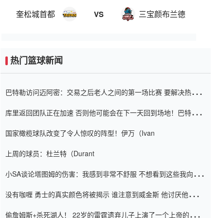
奎松城首都
三宝颜布兰德
VS
热门篮球新闻
巴特勒访问迈阿密：交易之后老人之间的第一场比赛 要解决热情的
怨恨
库里返回团队正在加速 否则他可能会在下一天回到场地！巴特勒迈
阿密的纸牌游戏引起了人们的关注
国家橄榄球队改变了令人惊叹的阵型！伊万（Ivan
上周的球员：杜兰特（Durant
小SA谈论塔图姆的伤害：我感到非常不舒服 不想看到这些我向他
道歉
没有咖喱 勇士的真实颜色将被揭示 谁注意到威金斯 他讨厌他的老
老板
偷詹姆斯+杀死湖人！ 22岁的雷霆遗弃儿子上演了一个上帝的剧