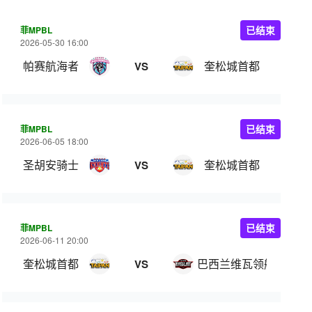
菲MPBL
已结束
2026-05-30 16:00
帕赛航海者
奎松城首都
VS
菲MPBL
已结束
2026-06-05 18:00
圣胡安骑士
奎松城首都
VS
菲MPBL
已结束
2026-06-11 20:00
奎松城首都
巴西兰维瓦领航
VS