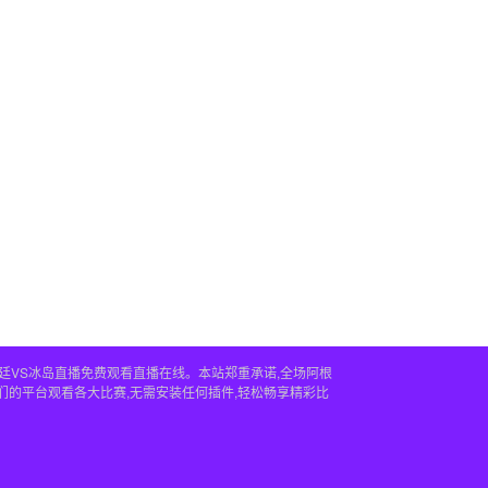
根廷VS冰岛直播免费观看直播在线。本站郑重承诺,全场阿根
们的平台观看各大比赛,无需安装任何插件,轻松畅享精彩比