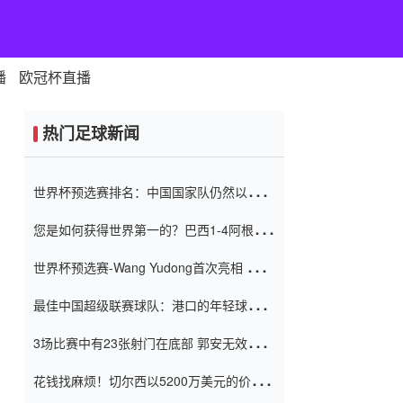
播
欧冠杯直播
热门足球新闻
世界杯预选赛排名：中国国家队仍然以6分
排名底部 进球差-13令人震惊
您是如何获得世界第一的？巴西1-4阿根
廷：Vinicius 0射击90分钟内
世界杯预选赛-Wang Yudong首次亮相 中国
国家足球队错过了世界杯0-2
最佳中国超级联赛球队：港口的年轻球员在
一场战斗中闻名 伊万放弃了泰桑
3场比赛中有23张射门在底部 郭安无效传球
（Taishan）
鸟儿被用来摆脱它 Setien痴迷于三名后卫
花钱找麻烦！切尔西以5200万美元的价格
购买了菲利克斯 签了7年 并在半年内租了夏