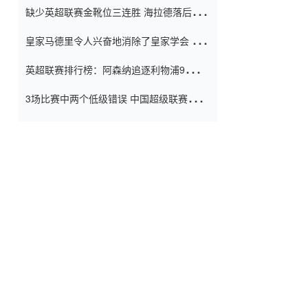
缺少英超联赛金靴位三连胜 海拉德落后6球
窗口
只有两个连续三个连续三靴
皇家马德里令人兴奋地消除了皇家学会 安
彭负责造成巨大的灾难！
英超联赛排行榜：阿森纳追逐利物浦9分 曼
联连续三件坏事
3场比赛中两个低级错误 中国超级联赛的前
守门员很老 是时候让位了 最好的继任者出
现