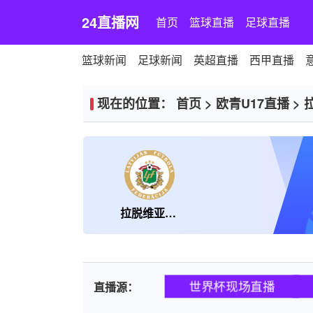
24直播网
首页
篮球直播
足球直播
篮球新闻
足球新闻
英超直播
西甲直播
现在的位置：
首页
>
欧青U17直播
>
拉脱维亚U17
世界杯现场直播
直播源：