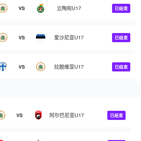
立陶宛U17
VS
已结束
爱沙尼亚U17
VS
已结束
拉脱维亚U17
VS
已结束
阿尔巴尼亚U17
VS
已结束