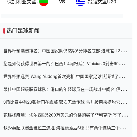
保加利亚女篮U20
希腊女篮U20
VS
热门足球新闻
世界杯预选赛排名：中国国家队仍然以6分排名底部 进球差-13令人
震惊
您是如何获得世界第一的？巴西1-4阿根廷：Vinicius 0射击90分钟
内
世界杯预选赛-Wang Yudong首次亮相 中国国家足球队错过了世界
杯0-2
最佳中国超级联赛球队：港口的年轻球员在一场战斗中闻名 伊万放
弃了泰桑（Taishan）
3场比赛中有23张射门在底部 郭安无效传球 鸟儿被用来摆脱它
Setien痴迷于三名后卫
花钱找麻烦！切尔西以5200万美元的价格购买了菲利克斯 签了7年
并在半年内租了夏窗口
缺少英超联赛金靴位三连胜 海拉德落后6球 只有两个连续三个连续
三靴