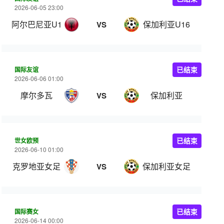
2026-06-05 23:00
阿尔巴尼亚U16
保加利亚U16
VS
国际友谊
已结束
2026-06-06 01:00
摩尔多瓦
保加利亚
VS
世女欧预
已结束
2026-06-10 01:00
克罗地亚女足
保加利亚女足
VS
国际赛女
已结束
2026-06-14 00:00