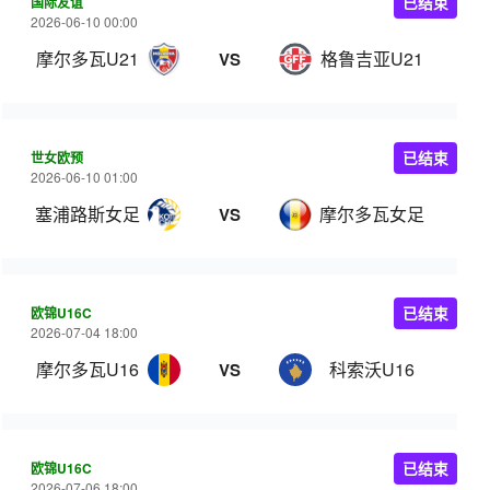
国际友谊
已结束
2026-06-10 00:00
摩尔多瓦U21
格鲁吉亚U21
VS
世女欧预
已结束
2026-06-10 01:00
塞浦路斯女足
摩尔多瓦女足
VS
欧锦U16C
已结束
2026-07-04 18:00
摩尔多瓦U16
科索沃U16
VS
欧锦U16C
已结束
2026-07-06 18:00