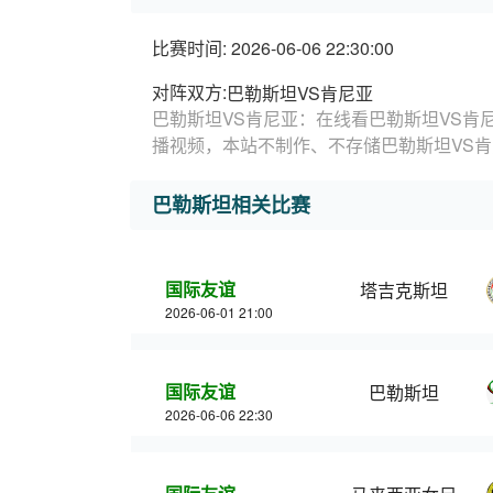
比赛时间: 2026-06-06 22:30:00
对阵双方:
巴勒斯坦VS肯尼亚
巴勒斯坦VS肯尼亚：在线看巴勒斯坦VS肯
播视频，本站不制作、不存储巴勒斯坦VS
巴勒斯坦相关比赛
国际友谊
塔吉克斯坦
2026-06-01 21:00
国际友谊
巴勒斯坦
2026-06-06 22:30