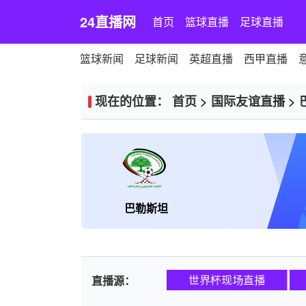
24直播网
首页
篮球直播
足球直播
篮球新闻
足球新闻
英超直播
西甲直播
现在的位置：
首页
>
国际友谊直播
>
巴勒斯坦
世界杯现场直播
直播源：