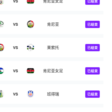
肯尼亚女足
VS
已结束
肯尼亚
VS
已结束
莱索托
VS
已结束
肯尼亚女足
VS
已结束
俱乐部
班得瑞
VS
已结束