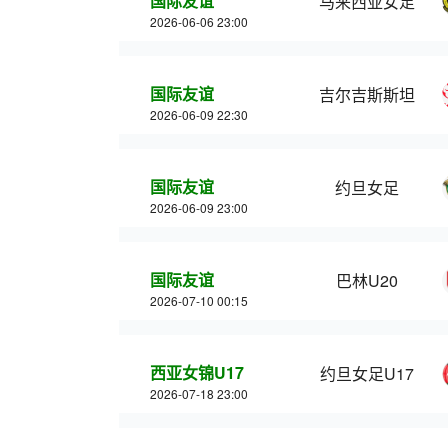
国际友谊
马来西亚女足
2026-06-06 23:00
国际友谊
吉尔吉斯斯坦
2026-06-09 22:30
国际友谊
约旦女足
2026-06-09 23:00
国际友谊
巴林U20
2026-07-10 00:15
西亚女锦U17
约旦女足U17
2026-07-18 23:00