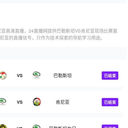
尼亚高清直播，24直播网提供巴勒斯坦VS肯尼亚现场比赛直
肯尼亚的直播信号，只作为技术探索的导航学习用途。
巴勒斯坦
VS
已结束
肯尼亚
VS
已结束