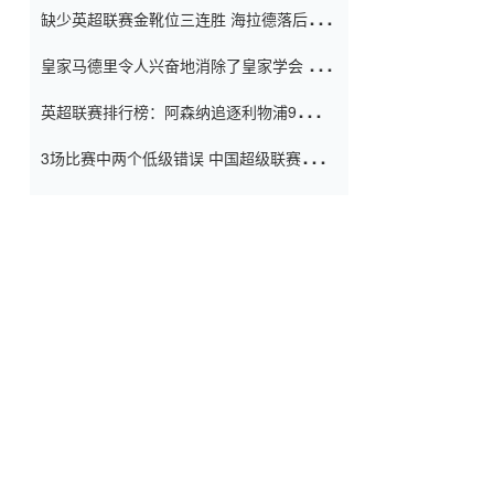
缺少英超联赛金靴位三连胜 海拉德落后6球
窗口
只有两个连续三个连续三靴
皇家马德里令人兴奋地消除了皇家学会 安
彭负责造成巨大的灾难！
英超联赛排行榜：阿森纳追逐利物浦9分 曼
联连续三件坏事
3场比赛中两个低级错误 中国超级联赛的前
守门员很老 是时候让位了 最好的继任者出
现