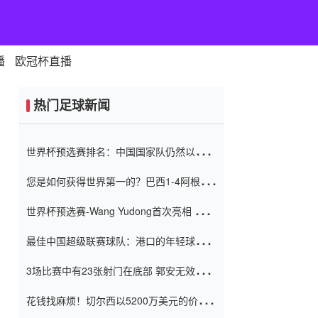
播
欧冠杯直播
热门足球新闻
世界杯预选赛排名：中国国家队仍然以6分
排名底部 进球差-13令人震惊
您是如何获得世界第一的？巴西1-4阿根
廷：Vinicius 0射击90分钟内
世界杯预选赛-Wang Yudong首次亮相 中国
国家足球队错过了世界杯0-2
最佳中国超级联赛球队：港口的年轻球员在
一场战斗中闻名 伊万放弃了泰桑
3场比赛中有23张射门在底部 郭安无效传球
（Taishan）
鸟儿被用来摆脱它 Setien痴迷于三名后卫
花钱找麻烦！切尔西以5200万美元的价格
购买了菲利克斯 签了7年 并在半年内租了夏