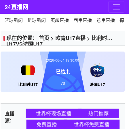
24直播网
篮球新闻
足球新闻
英超直播
西甲直播
意甲直播
德甲
现在的位置：
首页
>
欧青U17直播
>
比利时
U17VS法国U17
2026-06-04 19:30:00
已结束
VS
比利时U17
法国U17
世界杯现场直播
热门推荐
直播
源：
免费直播
世界杯免费直播