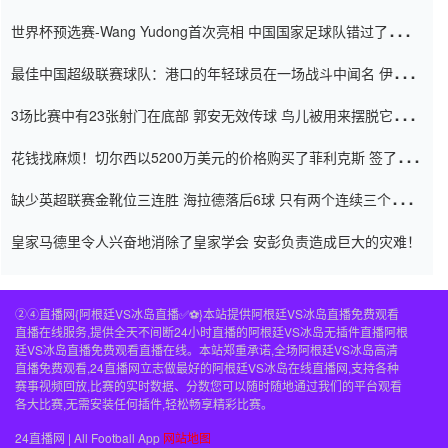
内
世界杯预选赛-Wang Yudong首次亮相 中国国家足球队错过了世界
杯0-2
最佳中国超级联赛球队：港口的年轻球员在一场战斗中闻名 伊万放
弃了泰桑（Taishan）
3场比赛中有23张射门在底部 郭安无效传球 鸟儿被用来摆脱它
Setien痴迷于三名后卫
花钱找麻烦！切尔西以5200万美元的价格购买了菲利克斯 签了7年
并在半年内租了夏窗口
缺少英超联赛金靴位三连胜 海拉德落后6球 只有两个连续三个连续
三靴
皇家马德里令人兴奋地消除了皇家学会 安彭负责造成巨大的灾难！
②④直播网{阿根廷VS冰岛直播✅⚽️}本站提供阿根廷VS冰岛直播免费观看
直播在线服务,提供全天不间断24小时直播的阿根廷VS冰岛无插件直播阿根
廷VS冰岛直播免费观看直播在线。本站郑重承诺,全场阿根廷VS冰岛高清
直播免费观看,24直播网立志做最好的阿根廷VS冰岛在线直播网,支持各种
赛事视频回放,比赛的实时数据、分数您可以随时随地通过我们的平台观看
各大比赛,无需安装任何插件,轻松畅享精彩比赛。
24直播网 | All Football App
网站地图