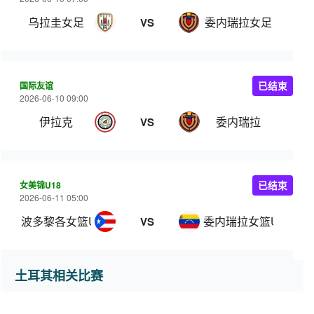
乌拉圭女足
委内瑞拉女足
VS
国际友谊
已结束
2026-06-10 09:00
伊拉克
委内瑞拉
VS
女美锦U18
已结束
2026-06-11 05:00
波多黎各女篮U18
委内瑞拉女篮U18
VS
土耳其相关比赛