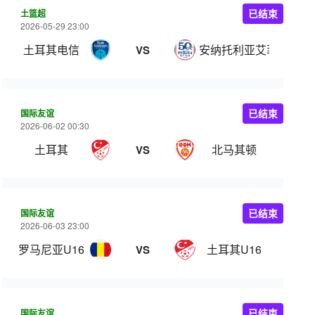
土篮超
已结束
2026-05-29 23:00
土耳其电信
安纳托利亚艾菲斯
VS
国际友谊
已结束
2026-06-02 00:30
土耳其
北马其顿
VS
国际友谊
已结束
2026-06-03 23:00
罗马尼亚U16
土耳其U16
VS
国际友谊
已结束