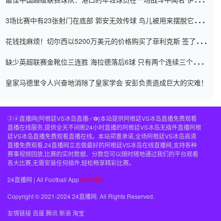
弃了泰桑（Taishan）
3场比赛中有23张射门在底部 郭安无效传球 鸟儿被用来摆脱它
Setien痴迷于三名后卫
花钱找麻烦！切尔西以5200万美元的价格购买了菲利克斯 签了7年
并在半年内租了夏窗口
缺少英超联赛金靴位三连胜 海拉德落后6球 只有两个连续三个连续
三靴
皇家马德里令人兴奋地消除了皇家学会 安彭负责造成巨大的灾难！
②④直播网{阿根廷VS冰岛直播✅⚽️}本站提供阿根廷VS冰岛直播免费观看
直播在线服务,提供全天不间断24小时直播的阿根廷VS冰岛无插件直播阿根
廷VS冰岛直播免费观看直播在线。本站郑重承诺,全场阿根廷VS冰岛高清
直播免费观看,24直播网立志做最好的阿根廷VS冰岛在线直播网,支持各种
赛事视频回放,比赛的实时数据、分数您可以随时随地通过我们的平台观看
各大比赛,无需安装任何插件,轻松畅享精彩比赛。
24直播网 | All Football App
网站地图
Copyright © 2021-2024 24直播网. All Rights Reserved.
友情链接
百度
腾讯
新浪
淘宝