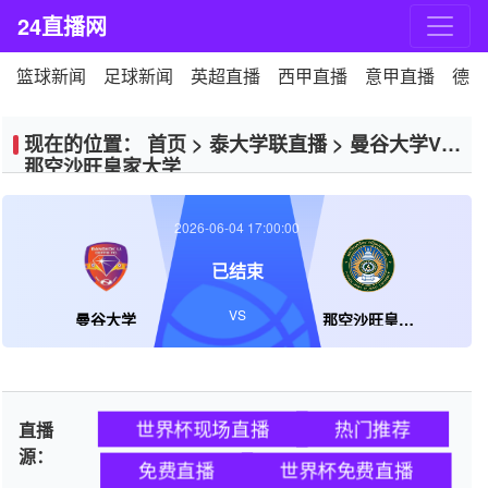
24直播网
篮球新闻
足球新闻
英超直播
西甲直播
意甲直播
德甲
现在的位置：
首页
>
泰大学联直播
>
曼谷大学VS
那空沙旺皇家大学
2026-06-04 17:00:00
已结束
VS
曼谷大学
那空沙旺皇家大学
世界杯现场直播
热门推荐
直播
源：
免费直播
世界杯免费直播