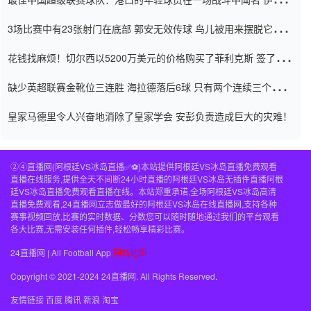
弃了泰桑（Taishan）
3场比赛中有23张射门在底部 郭安无效传球 鸟儿被用来摆脱它
Setien痴迷于三名后卫
花钱找麻烦！切尔西以5200万美元的价格购买了菲利克斯 签了7年
并在半年内租了夏窗口
缺少英超联赛金靴位三连胜 海拉德落后6球 只有两个连续三个连续
三靴
皇家马德里令人兴奋地消除了皇家学会 安彭负责造成巨大的灾难！
②④直播网{阿根廷VS冰岛直播✅⚽️}本站提供阿根廷VS冰岛直播免费观看
直播在线服务,提供全天不间断24小时直播的阿根廷VS冰岛无插件直播阿根
廷VS冰岛直播免费观看直播在线。本站郑重承诺,全场阿根廷VS冰岛高清
直播免费观看,24直播网立志做最好的阿根廷VS冰岛在线直播网,支持各种
赛事视频回放,比赛的实时数据、分数您可以随时随地通过我们的平台观看
各大比赛,无需安装任何插件,轻松畅享精彩比赛。
24直播网 | All Football App
网站地图
Copyright © 2021-2024 24直播网. All Rights Reserved.
友情链接
百度
腾讯
新浪
淘宝