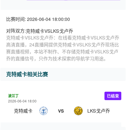
比赛时间: 2026-06-04 18:00:00
对阵双方:
克特威卡VSLKS戈卢乔
克特威卡VSLKS戈卢乔：在线看克特威卡VSLKS戈卢乔
高清直播，24直播网提供克特威卡VSLKS戈卢乔现场比
赛直播视频，本站不制作、不存储克特威卡VSLKS戈卢
乔的直播信号，只作为技术探索的导航学习用途。
克特威卡相关比赛
波兰丁
已结束
2026-06-04 18:00
克特威卡
LKS戈卢乔
VS