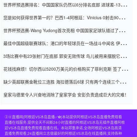
世界杯预选赛排名：中国国家队仍然以6分排名底部 进球差-13令人
震惊
您是如何获得世界第一的？巴西1-4阿根廷：Vinicius 0射击90分钟
内
世界杯预选赛-Wang Yudong首次亮相 中国国家足球队错过了世界
杯0-2
最佳中国超级联赛球队：港口的年轻球员在一场战斗中闻名 伊万放
弃了泰桑（Taishan）
3场比赛中有23张射门在底部 郭安无效传球 鸟儿被用来摆脱它
Setien痴迷于三名后卫
花钱找麻烦！切尔西以5200万美元的价格购买了菲利克斯 签了7年
并在半年内租了夏窗口
缺少英超联赛金靴位三连胜 海拉德落后6球 只有两个连续三个连续
三靴
皇家马德里令人兴奋地消除了皇家学会 安彭负责造成巨大的灾难！
②④直播网{阿根廷VS冰岛直播✅⚽️}本站提供阿根廷VS冰岛直播免费观看
直播在线服务,提供全天不间断24小时直播的阿根廷VS冰岛无插件直播阿根
廷VS冰岛直播免费观看直播在线。本站郑重承诺,全场阿根廷VS冰岛高清
直播免费观看,24直播网立志做最好的阿根廷VS冰岛在线直播网,支持各种