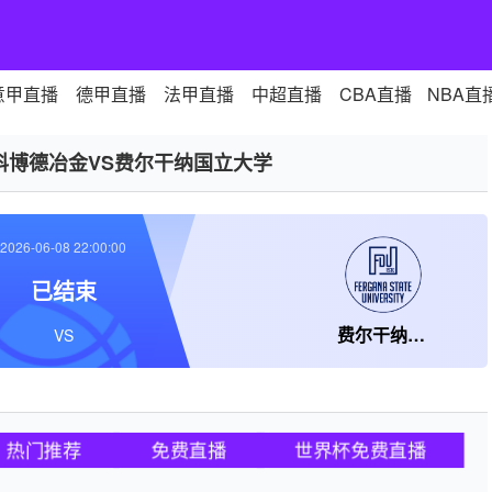
意甲直播
德甲直播
法甲直播
中超直播
CBA直播
NBA直
科博德冶金VS费尔干纳国立大学
2026-06-08 22:00:00
已结束
费尔干纳国立大学
VS
热门推荐
免费直播
世界杯免费直播