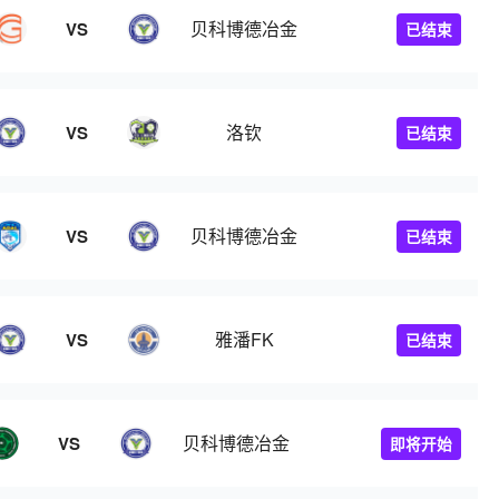
贝科博德冶金
VS
已结束
洛钦
VS
已结束
贝科博德冶金
VS
已结束
雅潘FK
VS
已结束
贝科博德冶金
VS
即将开始