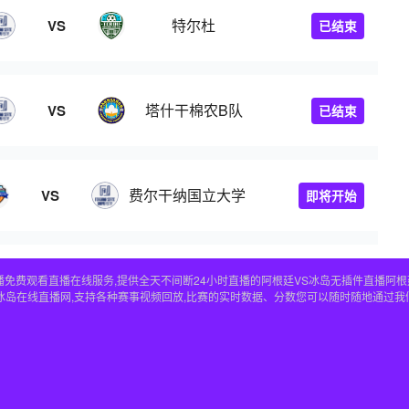
特尔杜
VS
已结束
塔什干棉农B队
VS
已结束
费尔干纳国立大学
VS
即将开始
岛直播免费观看直播在线服务,提供全天不间断24小时直播的阿根廷VS冰岛无插件直播阿
S冰岛在线直播网,支持各种赛事视频回放,比赛的实时数据、分数您可以随时随地通过我