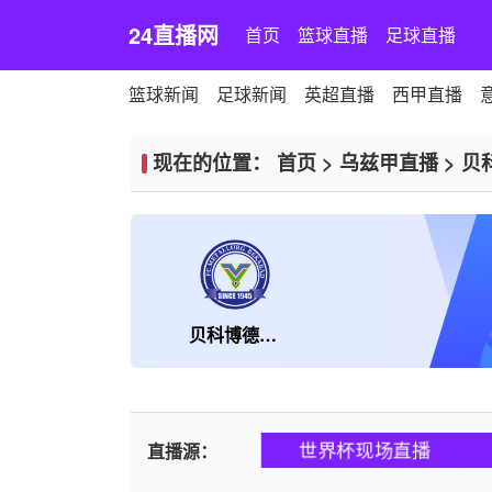
24直播网
首页
篮球直播
足球直播
篮球新闻
足球新闻
英超直播
西甲直播
现在的位置：
首页
>
乌兹甲直播
>
贝
贝科博德冶金
世界杯现场直播
直播源：