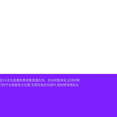
根廷VS冰岛直播免费观看直播在线。本站郑重承诺,全场阿根
们的平台观看各大比赛,无需安装任何插件,轻松畅享精彩比