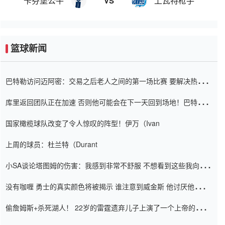
卡芬堡公牛
上瓦特枪手
VS
篮球新闻
巴特勒访问迈阿密：交易之后老人之间的第一场比赛 要解决热情的
怨恨
库里返回团队正在加速 否则他可能会在下一天回到场地！巴特勒迈
阿密的纸牌游戏引起了人们的关注
国家橄榄球队改变了令人惊叹的阵型！伊万（Ivan
上周的球员：杜兰特（Durant
小SA谈论塔图姆的伤害：我感到非常不舒服 不想看到这些我向他
道歉
没有咖喱 勇士的真实颜色将被揭示 谁注意到威金斯 他讨厌他的老
老板
偷詹姆斯+杀死湖人！ 22岁的雷霆遗弃儿子上演了一个上帝的剧
本：疯狂的反击争夺1亿元人民币的合同