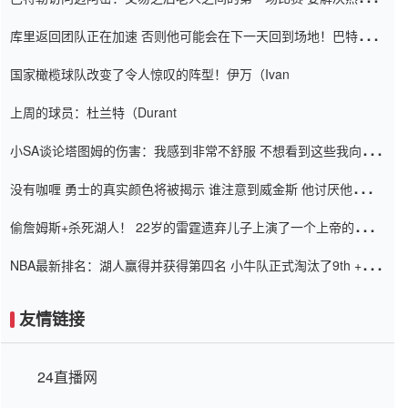
怨恨
库里返回团队正在加速 否则他可能会在下一天回到场地！巴特勒迈
阿密的纸牌游戏引起了人们的关注
国家橄榄球队改变了令人惊叹的阵型！伊万（Ivan
上周的球员：杜兰特（Durant
小SA谈论塔图姆的伤害：我感到非常不舒服 不想看到这些我向他
道歉
没有咖喱 勇士的真实颜色将被揭示 谁注意到威金斯 他讨厌他的老
老板
偷詹姆斯+杀死湖人！ 22岁的雷霆遗弃儿子上演了一个上帝的剧
本：疯狂的反击争夺1亿元人民币的合同
NBA最新排名：湖人赢得并获得第四名 小牛队正式淘汰了9th + 76
人
友情链接
24直播网