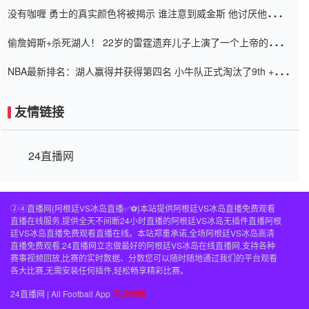
没有咖喱 勇士的真实颜色将被揭示 谁注意到威金斯 他讨厌他的老
老板
偷詹姆斯+杀死湖人！ 22岁的雷霆遗弃儿子上演了一个上帝的剧
本：疯狂的反击争夺1亿元人民币的合同
NBA最新排名：湖人赢得并获得第四名 小牛队正式淘汰了9th + 76
人
友情链接
24直播网
②④直播网{阿根廷VS冰岛直播✅⚽️}本站提供阿根廷VS冰岛直播免费观看
直播在线服务,提供全天不间断24小时直播的阿根廷VS冰岛无插件直播阿根
廷VS冰岛直播免费观看直播在线。本站郑重承诺,全场阿根廷VS冰岛高清
直播免费观看,24直播网立志做最好的阿根廷VS冰岛在线直播网,支持各种
赛事视频回放,比赛的实时数据、分数您可以随时随地通过我们的平台观看
各大比赛,无需安装任何插件,轻松畅享精彩比赛。
24直播网 | All Football App
网站地图