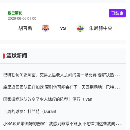
黎巴嫩联
已结束
2026-06-06 01:00
胡普斯
朱尼赫中央
VS
篮球新闻
巴特勒访问迈阿密：交易之后老人之间的第一场比赛 要解决热情的
怨恨
库里返回团队正在加速 否则他可能会在下一天回到场地！巴特勒迈
阿密的纸牌游戏引起了人们的关注
国家橄榄球队改变了令人惊叹的阵型！伊万（Ivan
上周的球员：杜兰特（Durant
小SA谈论塔图姆的伤害：我感到非常不舒服 不想看到这些我向他
道歉