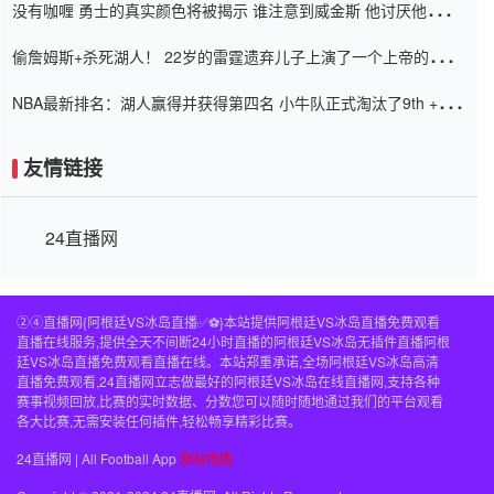
没有咖喱 勇士的真实颜色将被揭示 谁注意到威金斯 他讨厌他的老
老板
偷詹姆斯+杀死湖人！ 22岁的雷霆遗弃儿子上演了一个上帝的剧
本：疯狂的反击争夺1亿元人民币的合同
NBA最新排名：湖人赢得并获得第四名 小牛队正式淘汰了9th + 76
人
友情链接
24直播网
②④直播网{阿根廷VS冰岛直播✅⚽️}本站提供阿根廷VS冰岛直播免费观看
直播在线服务,提供全天不间断24小时直播的阿根廷VS冰岛无插件直播阿根
廷VS冰岛直播免费观看直播在线。本站郑重承诺,全场阿根廷VS冰岛高清
直播免费观看,24直播网立志做最好的阿根廷VS冰岛在线直播网,支持各种
赛事视频回放,比赛的实时数据、分数您可以随时随地通过我们的平台观看
各大比赛,无需安装任何插件,轻松畅享精彩比赛。
24直播网 | All Football App
网站地图