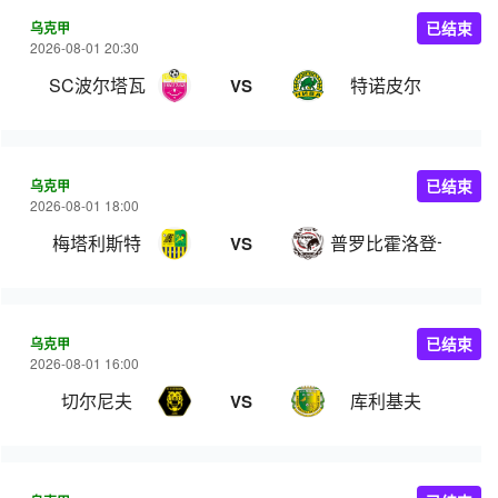
乌克甲
已结束
2026-08-01 20:30
SC波尔塔瓦
特诺皮尔
VS
乌克甲
已结束
2026-08-01 18:00
梅塔利斯特
普罗比霍洛登卡
VS
乌克甲
已结束
2026-08-01 16:00
切尔尼夫
库利基夫
VS