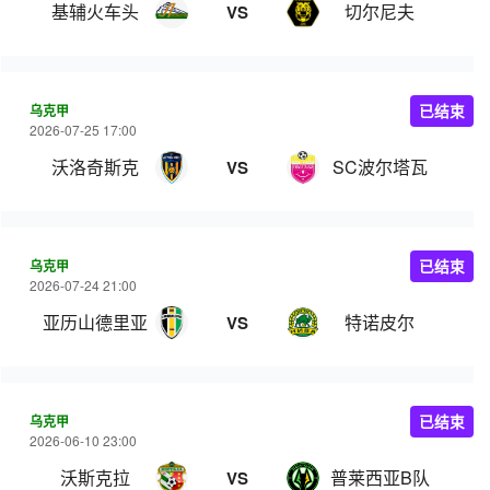
基辅火车头
切尔尼夫
VS
乌克甲
已结束
2026-07-25 17:00
沃洛奇斯克
SC波尔塔瓦
VS
乌克甲
已结束
2026-07-24 21:00
亚历山德里亚
特诺皮尔
VS
乌克甲
已结束
2026-06-10 23:00
沃斯克拉
普莱西亚B队
VS