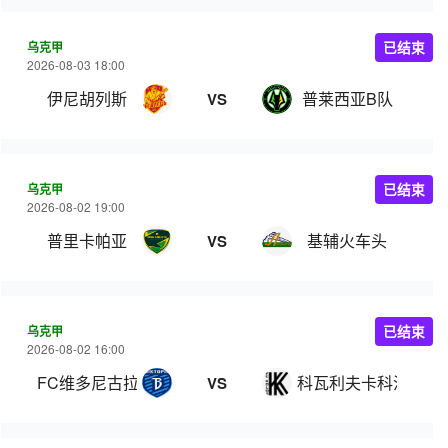
乌克甲
已结束
2026-08-03 18:00
伊尼胡列斯
普莱西亚B队
VS
乌克甲
已结束
2026-08-02 19:00
普里卡帕亚
基辅火车头
VS
乌克甲
已结束
2026-08-02 16:00
FC维多尼古拉耶夫卡
科瓦利夫卡科洛斯B
VS