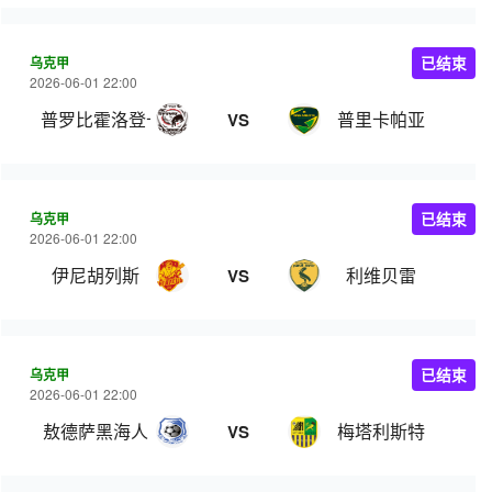
乌克甲
已结束
2026-06-01 22:00
普罗比霍洛登卡
普里卡帕亚
VS
乌克甲
已结束
2026-06-01 22:00
伊尼胡列斯
利维贝雷
VS
乌克甲
已结束
2026-06-01 22:00
敖德萨黑海人
梅塔利斯特
VS