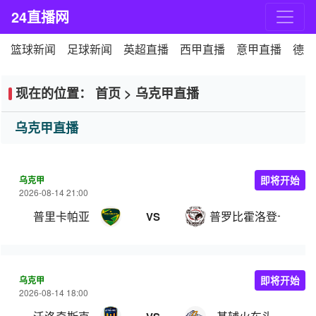
24直播网
篮球新闻
足球新闻
英超直播
西甲直播
意甲直播
德甲
现在的位置：
首页
>
乌克甲直播
乌克甲直播
乌克甲
即将开始
2026-08-14 21:00
普里卡帕亚
普罗比霍洛登卡
VS
乌克甲
即将开始
2026-08-14 18:00