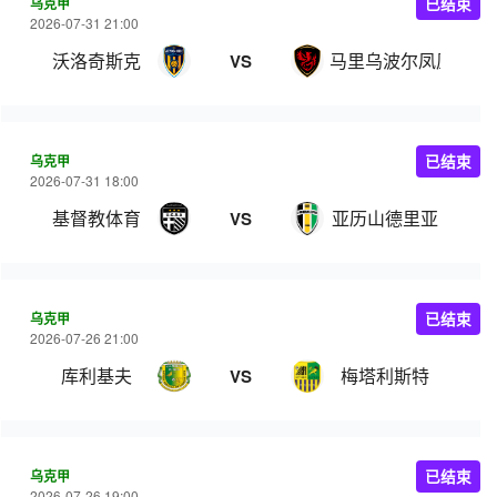
乌克甲
已结束
2026-07-31 21:00
沃洛奇斯克
马里乌波尔凤凰
VS
乌克甲
已结束
2026-07-31 18:00
基督教体育
亚历山德里亚
VS
乌克甲
已结束
2026-07-26 21:00
库利基夫
梅塔利斯特
VS
乌克甲
已结束
2026-07-26 19:00