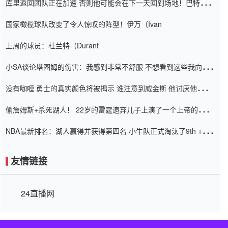
库里返回团队正在加速 否则他可能会在下一天回到场地！巴特勒迈
阿密的纸牌游戏引起了人们的关注
国家橄榄球队改变了令人惊叹的阵型！伊万（Ivan
上周的球员：杜兰特（Durant
小SA谈论塔图姆的伤害：我感到非常不舒服 不想看到这些我向他
道歉
没有咖喱 勇士的真实颜色将被揭示 谁注意到威金斯 他讨厌他的老
老板
偷詹姆斯+杀死湖人！ 22岁的雷霆遗弃儿子上演了一个上帝的剧
本：疯狂的反击争夺1亿元人民币的合同
NBA最新排名：湖人赢得并获得第四名 小牛队正式淘汰了9th + 76
人
友情链接
24直播网