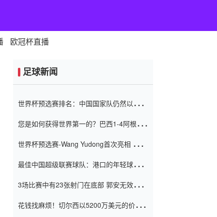
播
欧冠杯直播
足球新闻
世界杯预选赛排名：中国国家队仍然以6分
排名底部 进球差-13令人震惊
您是如何获得世界第一的？巴西1-4阿根
廷：Vinicius 0射击90分钟内
世界杯预选赛-Wang Yudong首次亮相 中国
国家足球队错过了世界杯0-2
最佳中国超级联赛球队：港口的年轻球员在
一场战斗中闻名 伊万放弃了泰桑
3场比赛中有23张射门在底部 郭安无效传球
（Taishan）
鸟儿被用来摆脱它 Setien痴迷于三名后卫
花钱找麻烦！切尔西以5200万美元的价格
购买了菲利克斯 签了7年 并在半年内租了夏