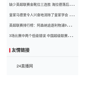
缺少英超联赛金靴位三连胜 海拉德落后6球
窗口
只有两个连续三个连续三靴
皇家马德里令人兴奋地消除了皇家学会 安
彭负责造成巨大的灾难！
英超联赛排行榜：阿森纳追逐利物浦9分 曼
联连续三件坏事
3场比赛中两个低级错误 中国超级联赛的前
守门员很老 是时候让位了 最好的继任者出
现
友情链接
24直播网